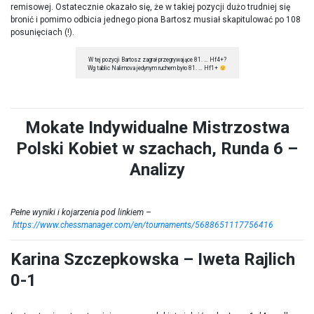
remisowej. Ostatecznie okazało się, że w takiej pozycji dużo trudniej się
bronić i pomimo odbicia jednego piona Bartosz musiał skapitulować po 108
posunięciach (!).
W tej pozycji Bartosz zagrał przegrywające 81. … Hf4+?
Wg tablic Nalimova jedynym ruchem było 81. … Hf1+
Mokate Indywidualne Mistrzostwa
Polski Kobiet w szachach, Runda 6 –
Analizy
Pełne wyniki i kojarzenia pod linkiem –
https://www.chessmanager.com/en/tournaments/5688651117756416
Karina Szczepkowska – Iweta Rajlich
0-1