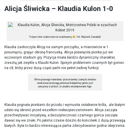
Alicja Śliwicka – Klaudia Kulon 1-0
To było istne szaleństwo na szachownicy
/ fot. Wojciech Zawadzki
Klaudia zaskoczyła Alicję na samym początku, a mianowicie w 1.
posunięciu, grając obronę francuską. Alicja poświęciła pionka już we
wczesnym stadium gry. Pozycja miała bardzo dynamiczny charakter,
zresztą jak zwykle u Klaudii Kulon. Sporym problemem czarnych był goniec
na c8, który przez dużą część partii nie pełnił żadnej funkcji.
Mimo przewagi materialnej i przestrzennej czarnych, niełatwo
zrealizować przewagę, ponieważ białopolowy goniec jest
uwięziony w „klatce”, co utrudnia skoordynowanie figur.
Klaudia pognała pionkami do przodu i wymusiła osłabienie króla, ale białym
udało się obronić przed wszelkim niebezpieczeństwem. Alicja zaczęła
przechwytywać inicjatywę, a bezużyteczność czarnego gońca zaczęła
dawać się we znaki. Po jakimś czasie doszło do końcówki z dużą przewagą
białych. Była to bardzo interesująca partia zdecydowanie godna obejrzenia.