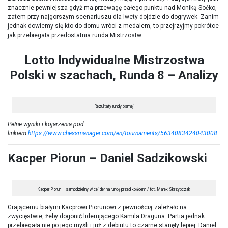
znacznie pewniejsza gdyż ma przewagę całego punktu nad Moniką Soćko,
zatem przy najgorszym scenariuszu dla Iwety dojdzie do dogrywek. Zanim
jednak dowiemy się kto do domu wróci z medalem, to przejrzyjmy pokrótce
jak przebiegała przedostatnia runda Mistrzostw.
Lotto Indywidualne Mistrzostwa
Polski w szachach, Runda 8 – Analizy
Rezultaty rundy ósmej
Pełne wyniki i kojarzenia pod
linkiem
https://www.chessmanager.com/en/tournaments/5634083424043008
Kacper Piorun – Daniel Sadzikowski
Kacper Piorun – samodzielny wicelider na rundę przed końcem / fot. Marek Skrzypczak
Grającemu białymi Kacprowi Piorunowi z pewnością zależało na
zwycięstwie, żeby dogonić liderującego Kamila Draguna. Partia jednak
przebiegała nie po jego myśli i już z debiutu to czarne stanęły lepiej. Daniel