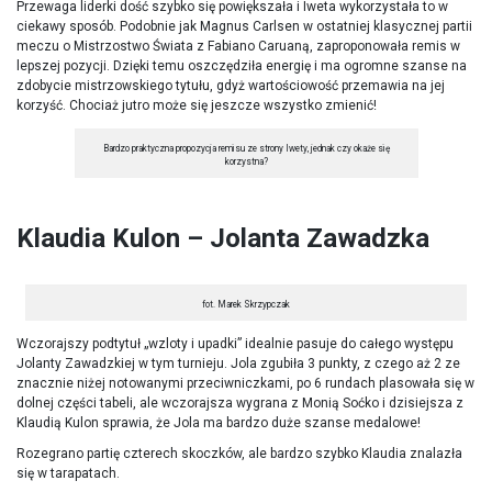
Przewaga liderki dość szybko się powiększała i Iweta wykorzystała to w
ciekawy sposób. Podobnie jak Magnus Carlsen w ostatniej klasycznej partii
meczu o Mistrzostwo Świata z Fabiano Caruaną, zaproponowała remis w
lepszej pozycji. Dzięki temu oszczędziła energię i ma ogromne szanse na
zdobycie mistrzowskiego tytułu, gdyż wartościowość przemawia na jej
korzyść. Chociaż jutro może się jeszcze wszystko zmienić!
Bardzo praktyczna propozycja remisu ze strony Iwety, jednak czy okaże się
korzystna?
Klaudia Kulon – Jolanta Zawadzka
fot. Marek Skrzypczak
Wczorajszy podtytuł „wzloty i upadki” idealnie pasuje do całego występu
Jolanty Zawadzkiej w tym turnieju. Jola zgubiła 3 punkty, z czego aż 2 ze
znacznie niżej notowanymi przeciwniczkami, po 6 rundach plasowała się w
dolnej części tabeli, ale wczorajsza wygrana z Monią Soćko i dzisiejsza z
Klaudią Kulon sprawia, że Jola ma bardzo duże szanse medalowe!
Rozegrano partię czterech skoczków, ale bardzo szybko Klaudia znalazła
się w tarapatach.