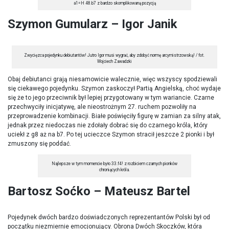
a1=H 48.b7 z bardzo skomplikowaną pozycją
Szymon Gumularz – Igor Janik
Zwycięzca pojedynku debiutantów! Jutro Igor musi wygrać, aby zdobyć normę arcymistrzowską! / fot.
Wojciech Zawadzki
Obaj debiutanci grają niesamowicie walecznie, więc wszyscy spodziewali
się ciekawego pojedynku. Szymon zaskoczył Partią Angielską, choć wydaje
się że to jego przeciwnik był lepiej przygotowany w tym wariancie. Czarne
przechwyciły inicjatywę, ale nieostrożnym 27. ruchem pozwoliły na
przeprowadzenie kombinacji. Białe poświęciły figurę w zamian za silny atak,
jednak przez niedoczas nie zdołały dobrać się do czarnego króla, który
uciekł z g8 aż na b7. Po tej ucieczce Szymon stracił jeszcze 2 pionki i był
zmuszony się poddać.
Najlepsze w tym momencie było 33.f4! z rozbiciem czarnych pionków
chroniących króla.
Bartosz Soćko – Mateusz Bartel
Pojedynek dwóch bardzo doświadczonych reprezentantów Polski był od
początku niezmiernie emocjonujący. Obrona Dwóch Skoczków, która