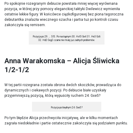
Po spokojnie rozegranym debiucie powstała mniej więcej wyrównana
pozycja, w której przy pomocy eleganckiej taktyki Dwilewicz wymieniła
ostatnie lekkie figury. W końcówce ciężkofigurowej bez piona tegoroczna
debiutantka znalazła wiecznego szacha i partia tuż po kontroli czasu
zakończyła się remisem.
Pozycja po 29. … Sf3. Po następnym 30. Hxf3 Ge4 31. He3 Gc6
32. Hd2 Gxg2 czarne nie miały już żadnych problemów.
Anna Warakomska – Alicja Śliwicka
1/2-1/2
W tej partii rozegrana została obrona dwóch skoczków, prowadząca do
dynamicznych i ciekawych pozycji. Po debiucie białe uzyskały
przyjemniejszą pozycją, którą wypuściły ruchem 24. Gxe5?
Pozycja po błędnym 24. Gxe5?
Po tym błędzie Alicja przechwyciła inicjatywę, ale w kilku momentach
zagrała niedokładnie i partie ostatecznie zakończyła się podziałem punktu.