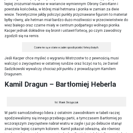
lepiej zrozumiał niuanse w wariancie wymiennym Obrony Caro-Kann i
powstała końcówka, w której miał hetmana i pionka w zamian za dwie
wieże. Teoretycznie jakby policzyć punkty przyznawane figurom to materiał
byłby równy, ale hetman miał bardzo dużo możliwości w przeciwieństwie do
wież białego oraz czarne miały w centrum podpartego wolnego pionka.
Kacper jednak dokładnie się bronił i ustawił fortecę, po czym zawodnicy
zgodzili się na remis.
Czarne nie są w stanie w żaden sposób przebić fortecy białych.
Jeśli Kacper chce myśleć o wygraniu Mistrzostw to z pewnością musi
walczyć o zwycięstwo w ostatniej rundzie oraz liczyć na to, że Daniel
Sadzikowski wywalczy chociaż pół punktu z prowadzącym Kamilem
Dragunem.
Kamil Dragun – Bartłomiej Heberla
fot. Marek Skrzypczak
W partii samodzielnego lidera z ostatnim zawodnikiem w tabeli raczej
spodziewaliśmy się innego przebiegu partii, a tymczasem Bartłomiej po
wczorajszym zwycięstwie nabrał wiatru w żagle i już po debiucie stanął
znacznie lepiej czarnym kolorem. Kamil pokazał odważną, ale również