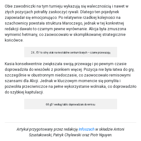
Obie zawodniczki na tym turnieju wykazują się walecznością i nawet w
złych pozycjach potrafiły zaskoczyć rywali. Dlatego ten pojedynek
zapowiadał się emocjonująco. Po relatywnie rzadkiej kolejności na
szachownicy powstała struktura Maroczego, jednak w tej konkretnej
redakcji dawało to czarnym pewne wyrównanie. Alicja była zmuszona
wymienić hetmany, co zaowocowało w skomplikowanej strategicznie
końcówce.
24…f5! to silny atak na niestabilne centrum białych – czarne przeważają
Kasia konsekwentnie zwiększała swoją przewagę i po pewnym czasie
doprowadziła do wieżówki z pionkiem więcej. Pozycja nie była łatwa do gry,
szczególnie w obustronnym niedoczasie, co zaowocowało remisowymi
szansami dla Alicji. Jednak w kluczowym momencie się pomyliła i
pozwoliła przeciwniczce na pełne wykorzystanie wolniaka, co doprowadziło
do szybkiej kapitulacji.
68.g5! według tablic doprowadzało do remisu
Artykuł przygotowany przez redakcję
Infoszach
w składzie Antoni
Szustakowski, Patryk Chylewski oraz Piotr Nguyen.