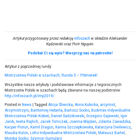
Artykuł przygotowany przez redakcję
Infoszach
w składzie Aleksander
Kędzierski oraz Piotr Nguyen.
Podobał Ci się wpis? Wesprzyj nas na patronite!
Artykuł z poprzedniej rundy:
Mistrzostwa Polski w szachach, Runda 5 – Półmetek!
Wszystkie nasze artykuły i podstawowe informacje z tegorocznych
Mistrzostw Polski w szachach będą zbierane na naszej podstronie:
http://infoszach.pl/imp2019/
Posted in
News
|
Tagged
Alicja Śliwicka
,
Anna Kubicka
,
arcymist
,
Arcymistrzyni
,
Bartłomiej Heberla
,
Bartosz Soćko
,
Budimex Indywidualne
Mistrzostwa Polski Kobiet
,
Daniel Sadzikowski
,
Grzegorz Gajewski
,
Igor
Janik
,
Iweta Rajlich
,
Jacek Tomczak
,
Joanna Majdan
,
Jolanta Zawadzka
,
Kacper Piorun
,
Kamil Dragun
,
Karina Szczepkowska
,
Katarzyna Dwilewicz
,
Klaudia Kulon
,
Lotto Indywidualne Mistrzostwa Polski
,
Mateusz Bartel
,
Monika Soćko
,
Szymon Gumularz