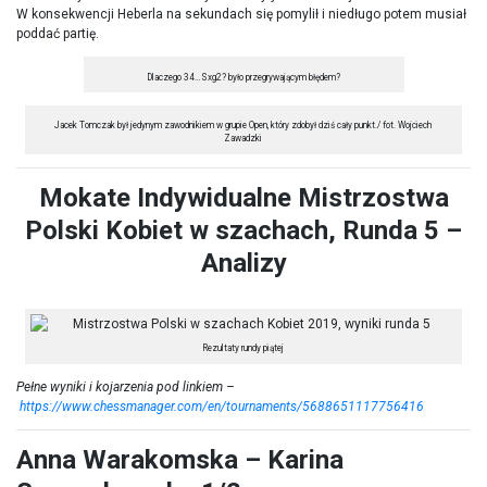
W konsekwencji Heberla na sekundach się pomylił i niedługo potem musiał
poddać partię.
Dlaczego 34…Sxg2? było przegrywającym błędem?
Jacek Tomczak był jedynym zawodnikiem w grupie Open, który zdobył dziś cały punkt./ fot. Wojciech
Zawadzki
Mokate Indywidualne Mistrzostwa
Polski Kobiet w szachach, Runda 5 –
Analizy
Rezultaty rundy piątej
Pełne wyniki i kojarzenia pod linkiem –
https://www.chessmanager.com/en/tournaments/5688651117756416
Anna Warakomska – Karina