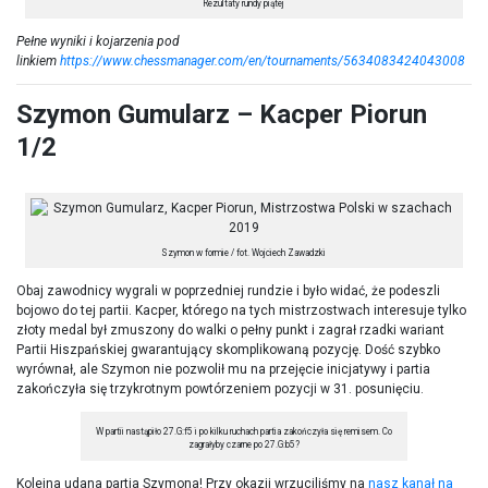
Rezultaty rundy piątej
Pełne wyniki i kojarzenia pod
linkiem
https://www.chessmanager.com/en/tournaments/5634083424043008
Szymon Gumularz – Kacper Piorun
1/2
Szymon w formie / fot. Wojciech Zawadzki
Obaj zawodnicy wygrali w poprzedniej rundzie i było widać, że podeszli
bojowo do tej partii. Kacper, którego na tych mistrzostwach interesuje tylko
złoty medal był zmuszony do walki o pełny punkt i zagrał rzadki wariant
Partii Hiszpańskiej gwarantujący skomplikowaną pozycję. Dość szybko
wyrównał, ale Szymon nie pozwolił mu na przejęcie inicjatywy i partia
zakończyła się trzykrotnym powtórzeniem pozycji w 31. posunięciu.
W partii nastąpiło 27.G:f5 i po kilku ruchach partia zakończyła się remisem. Co
zagrałyby czarne po 27.G:b5?
Kolejna udana partia Szymona! Przy okazji wrzuciliśmy na
nasz kanał na