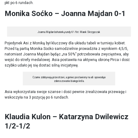
pkt po 6 rundach.
Monika Soćko – Joanna Majdan 0-1
Joanna Majdan bohaterką rundy 6! /fot. Marek Skrzypczak
Pojedynek Asi z Moniką był kluczowy dla układu tabeli w turnieju kobiet.
Przed tą partią Monika Soćko samodzielnie prowadziła z wynikiem 4,5/5,
natomiast Joanna Majdan będąc „na 50%” potrzebowała zwycięstwa, aby
wejść do strefy medalowej. Asia postawiła na aktywną obronę Pirca i dość
szybko udało jej się dostać silną inicjatywę.
Czarne zdobywają przestrzeń, a goniec postawiony na a6 spowoduje
zderoszowanie białego króla.
Asia wykorzystała swoje szanse i dość pewnie zrealizowała przewagę i
wskoczyła na 3 pozycję po 6 rundach.
Klaudia Kulon – Katarzyna Dwilewicz
1/2-1/2