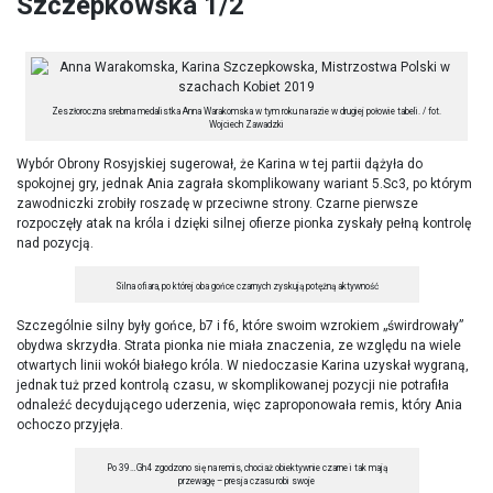
Szczepkowska 1/2
Zeszłoroczna srebrna medalistka Anna Warakomska w tym roku na razie w drugiej połowie tabeli. / fot.
Wojciech Zawadzki
Wybór Obrony Rosyjskiej sugerował, że Karina w tej partii dążyła do
spokojnej gry, jednak Ania zagrała skomplikowany wariant 5.Sc3, po którym
zawodniczki zrobiły roszadę w przeciwne strony. Czarne pierwsze
rozpoczęły atak na króla i dzięki silnej ofierze pionka zyskały pełną kontrolę
nad pozycją.
Silna ofiara, po której oba gońce czarnych zyskują potężną aktywność
Szczególnie silny były gońce, b7 i f6, które swoim wzrokiem „świrdrowały”
obydwa skrzydła. Strata pionka nie miała znaczenia, ze względu na wiele
otwartych linii wokół białego króla. W niedoczasie Karina uzyskał wygraną,
jednak tuż przed kontrolą czasu, w skomplikowanej pozycji nie potrafiła
odnaleźć decydującego uderzenia, więc zaproponowała remis, który Ania
ochoczo przyjęła.
Po 39…Gh4 zgodzono się na remis, chociaż obiektywnie czarne i tak mają
przewagę – presja czasu robi swoje