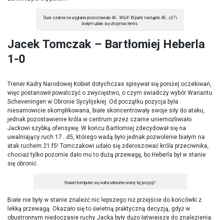
Duże szanse na wygranie pozostawiało 46…W:b4! W partii nastąpiło 46…c3? i
białym udało się utrzymać remis.
Jacek Tomczak – Bartłomiej Heberla
1-0
Trener Kadry Narodowej Kobiet dotychczas spisywał się poniżej oczekiwań,
więc postanowił powalczyć o zwycięstwo, o czym świadczy wybór Wariantu
Scheveningen w Obronie Sycylijskiej. Od początku pozycja była
niesamowicie skomplikowana, białe skoncentrowały swoje siły do ataku,
jednak pozostawienie króla w centrum przez czarne uniemożliwiało
Jackowi szybką ofensywę. W końcu Bartłomiej zdecydował się na
uwalniający ruch 17…d5, którego wadą było jednak pozwolenie białym na
atak ruchem 21.f5! Tomczakowi udało się zderoszować króla przeciwnika,
chociaż tylko pozornie dało mu to dużą przewagę, bo Heberla był w stanie
się obronić.
Nawet komputer się waha odnośnie oceny tej pozycji!
Białe nie były w stanie znaleźć nic lepszego niż przejście do końcówki z
lekką przewagą. Okazało się to świetną praktyczną decyzją, gdyż w
obustronnym niedoczasie ruchy Jacka były dużo łatwiejsze do znalezienia.