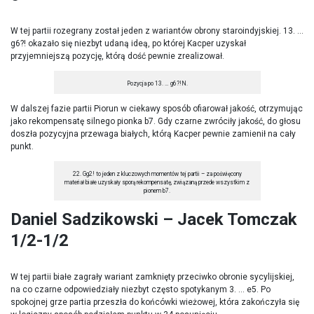
W tej partii rozegrany został jeden z wariantów obrony staroindyjskiej. 13. …
g6?! okazało się niezbyt udaną ideą, po której Kacper uzyskał
przyjemniejszą pozycję, którą dość pewnie zrealizował.
Pozycja po 13. … g6?!N.
W dalszej fazie partii Piorun w ciekawy sposób ofiarował jakość, otrzymując
jako rekompensatę silnego pionka b7. Gdy czarne zwróciły jakość, do głosu
doszła pozycyjna przewaga białych, którą Kacper pewnie zamienił na cały
punkt.
22. Gg2! to jeden z kluczowych momentów tej partii – za poświęcony
materiał białe uzyskały sporą rekompensatę, związaną przede wszystkim z
pionem b7.
Daniel Sadzikowski – Jacek Tomczak
1/2-1/2
W tej partii białe zagrały wariant zamknięty przeciwko obronie sycylijskiej,
na co czarne odpowiedziały niezbyt często spotykanym 3. … e5. Po
spokojnej grze partia przeszła do końcówki wieżowej, która zakończyła się