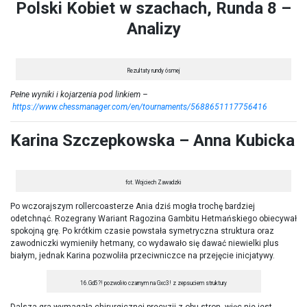
Polski Kobiet w szachach, Runda 8 –
Analizy
Rezultaty rundy ósmej
Pełne wyniki i kojarzenia pod linkiem –
https://www.chessmanager.com/en/tournaments/5688651117756416
Karina Szczepkowska – Anna Kubicka
fot. Wojciech Zawadzki
Po wczorajszym rollercoasterze Ania dziś mogła trochę bardziej
odetchnąć. Rozegrany Wariant Ragozina Gambitu Hetmańskiego obiecywał
spokojną grę. Po krótkim czasie powstała symetryczna struktura oraz
zawodniczki wymieniły hetmany, co wydawało się dawać niewielki plus
białym, jednak Karina pozwoliła przeciwniczce na przejęcie inicjatywy.
16.Gd5?! pozwoliło czarnym na Gxc3! z zepsuciem struktury