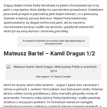
Grający białymi trener Kadry Narodowej na pewno chciał powalczyć w tej
partii o zwycięstwo, które dałoby mu samodzielne prowadzenie. Dodatkowo
przeciwnik przegrał w poprzedniej partii białym kolorem, co z pewnością
stawiało w lepszej sytuacji Bartosza. Wybrał Partię Katalońską i
spodziewaliśmy się długiej technicznej partii, ale ku naszemu
rozczarowaniu pozycja szybko się uprościła i „pojedynek weteranów”
skończył się serią wymian i remisową gońcówką.
Po otwartej linii d wymieniły się wszystkie ciężkie figury doprowadzając do
remisowej końcówki.
Mateusz Bartel – Kamil Dragun 1/2
Pełne skupienie! / fot. Wojciech Zawadzki
Kamil do tej pory radził sobie świetnie – wygrał 2 partie oraz zanotował 2
remisy w partiach z Jackiem Tomczakiem oraz Bartoszem Soćko. Również
bardzo solidny turniej grał Mateusz, który miał tylko pół punktu mniej od
przeciwnika. Ponownie zobaczyliśmy Partię Katalońską i szybko powstała
struktura z wiszącymi pionkami. Po forsownym wariancie nastąpiła
transformacja pozycji i słabością czarnych stał się izolowany pionek d5, a