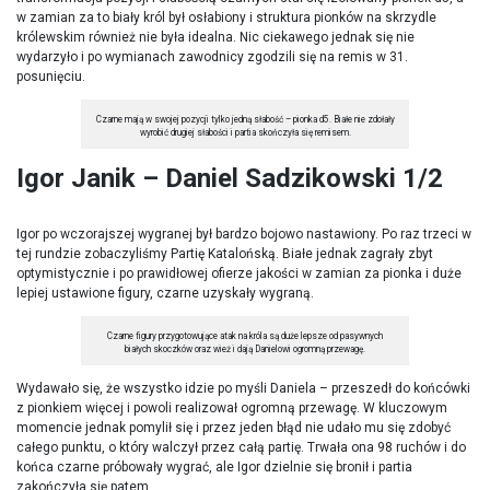
w zamian za to biały król był osłabiony i struktura pionków na skrzydle
królewskim również nie była idealna. Nic ciekawego jednak się nie
wydarzyło i po wymianach zawodnicy zgodzili się na remis w 31.
posunięciu.
Czarne mają w swojej pozycji tylko jedną słabość – pionka d5. Białe nie zdołały
wyrobić drugiej słabości i partia skończyła się remisem.
Igor Janik – Daniel Sadzikowski 1/2
Igor po wczorajszej wygranej był bardzo bojowo nastawiony. Po raz trzeci w
tej rundzie zobaczyliśmy Partię Katalońską. Białe jednak zagrały zbyt
optymistycznie i po prawidłowej ofierze jakości w zamian za pionka i duże
lepiej ustawione figury, czarne uzyskały wygraną.
Czarne figury przygotowujące atak na króla są duże lepsze od pasywnych
białych skoczków oraz wież i dają Danielowi ogromną przewagę.
Wydawało się, że wszystko idzie po myśli Daniela – przeszedł do końcówki
z pionkiem więcej i powoli realizował ogromną przewagę. W kluczowym
momencie jednak pomylił się i przez jeden błąd nie udało mu się zdobyć
całego punktu, o który walczył przez całą partię. Trwała ona 98 ruchów i do
końca czarne próbowały wygrać, ale Igor dzielnie się bronił i partia
zakończyła się patem.