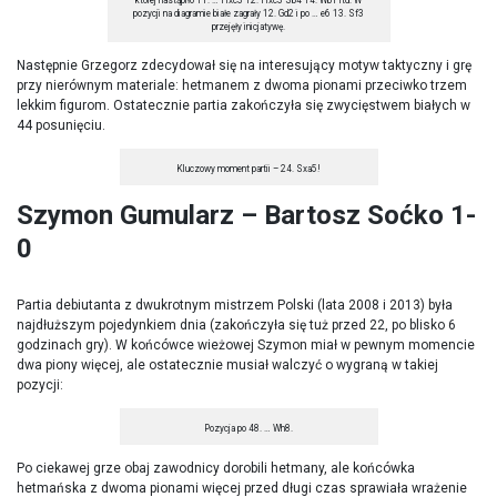
pozycji na diagramie białe zagrały 12. Gd2 i po … e6 13. Sf3
przejęły inicjatywę.
Następnie Grzegorz zdecydował się na interesujący motyw taktyczny i grę
przy nierównym materiale: hetmanem z dwoma pionami przeciwko trzem
lekkim figurom. Ostatecznie partia zakończyła się zwycięstwem białych w
44 posunięciu.
Kluczowy moment partii – 24. Sxa5!
Szymon Gumularz – Bartosz Soćko 1-
0
Partia debiutanta z dwukrotnym mistrzem Polski (lata 2008 i 2013) była
najdłuższym pojedynkiem dnia (zakończyła się tuż przed 22, po blisko 6
godzinach gry). W końcówce wieżowej Szymon miał w pewnym momencie
dwa piony więcej, ale ostatecznie musiał walczyć o wygraną w takiej
pozycji:
Pozycja po 48. … Wh8.
Po ciekawej grze obaj zawodnicy dorobili hetmany, ale końcówka
hetmańska z dwoma pionami więcej przed długi czas sprawiała wrażenie