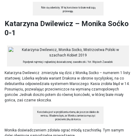
Role się odwróciły. W tej końcówce to białe realizują
przewagę.
Katarzyna Dwilewicz – Monika Soćko
0-1
Pojedynek najmniej i najbardziej doświadczonej zawodniczki./ fot. Wojciech Zawadzki
Katarzyna Dwilewicz zmierzyła się dziś z Moniką Soćko – numerem 1 listy
startowej. Liderka wybrała wariant Drakona w obronie sycylijskiej, na co
debiutantka odpowiedziała systemem Maroczego. Kasia zrobiła błąd w 14.
Posunięciu, pozwalając przeciwniczce na wymianę czarnopolowych
gońców. Jednak doszło potem do równej końcówki, w której białe miały
gońca, zaś czarne skoczka.
Końcówka jest w przybliżeniu równa, ale jeszcze daleko do
remisu. Wiadomo było, że Monika zamierza męczyć
przeciwniczkę do końca.
Monika doświadczeniem zdołała ograć młodą szachistkę. Tym samym
dalej obejmuje samodzielne prowadzenie.