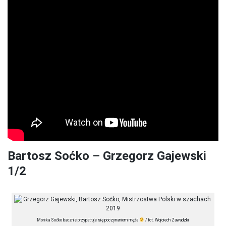
Bartosz Soćko – Grzegorz Gajewski
1/2
Monika Soćko bacznie przypatruje się poczynaniom męża
/ fot. Wojciech Zawadzki