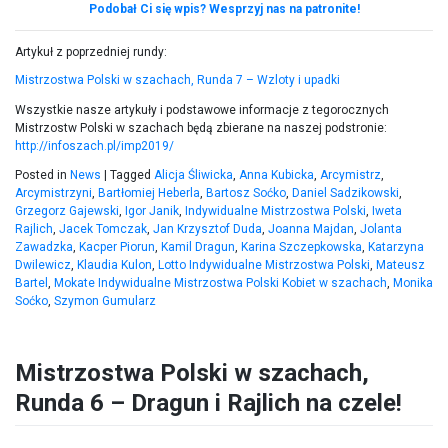
Podobał Ci się wpis? Wesprzyj nas na patronite!
Artykuł z poprzedniej rundy:
Mistrzostwa Polski w szachach, Runda 7 – Wzloty i upadki
Wszystkie nasze artykuły i podstawowe informacje z tegorocznych
Mistrzostw Polski w szachach będą zbierane na naszej podstronie:
http://infoszach.pl/imp2019/
Posted in
News
|
Tagged
Alicja Śliwicka
,
Anna Kubicka
,
Arcymistrz
,
Arcymistrzyni
,
Bartłomiej Heberla
,
Bartosz Soćko
,
Daniel Sadzikowski
,
Grzegorz Gajewski
,
Igor Janik
,
Indywidualne Mistrzostwa Polski
,
Iweta
Rajlich
,
Jacek Tomczak
,
Jan Krzysztof Duda
,
Joanna Majdan
,
Jolanta
Zawadzka
,
Kacper Piorun
,
Kamil Dragun
,
Karina Szczepkowska
,
Katarzyna
Dwilewicz
,
Klaudia Kulon
,
Lotto Indywidualne Mistrzostwa Polski
,
Mateusz
Bartel
,
Mokate Indywidualne Mistrzostwa Polski Kobiet w szachach
,
Monika
Soćko
,
Szymon Gumularz
Mistrzostwa Polski w szachach,
Runda 6 – Dragun i Rajlich na czele!