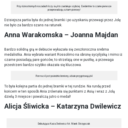
Przy różnostronnych roszadach liczy się, kto zaatakuje szybciej. Ewidentnie to czarne pierwsze
przeprowadzają szturm pionowy!
Dzisiejsza partia była do jednej bramki i po uzyskaniu przewagi przez Jolę
nie było za bardzo szans na ratunek.
Anna Warakomska – Joanna Majdan
Bardzo solidną grą w debiucie wykazała się zeszłoroczna srebrna
medalistka. Ania wybrała wariant Rossolimo na obronę sycylijską i mimo iż
czarne posiadają pare gońców, to strzelają one w pustkę, a przewaga
przestrzeni bardzo szybko okazała się kluczowa.
Pion na c4 jest pośrednio broniony, a białe przygotowują b4
To była kolejna partia do jednej bramki w tej rundzie. Na rundę przed
końcem w ten sposób Ania zrównała się punktami z Asią i wraz z Jolą
dzielą 3 miejsce i powalczą jutro o medal!
Alicja Śliwicka – Katarzyna Dwilewicz
Debiutująca Kasia Dwilewicz fot. Marek Skrzypczak