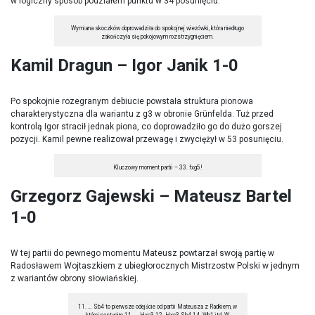
w logiczny sposób podziałem punktu w 34 posunięciu.
Wymiana skoczków doprowadziła do spokojnej wieżówki, która niedługo
zakończyła się pokojowym rozstrzygnięciem.
Kamil Dragun – Igor Janik 1-0
Po spokojnie rozegranym debiucie powstała struktura pionowa
charakterystyczna dla wariantu z g3 w obronie Grünfelda. Tuż przed
kontrolą Igor stracił jednak piona, co doprowadziło go do dużo gorszej
pozycji. Kamil pewne realizował przewagę i zwyciężył w 53 posunięciu.
Kluczowy moment partii – 33. fxg5!
Grzegorz Gajewski – Mateusz Bartel
1-0
W tej partii do pewnego momentu Mateusz powtarzał swoją partię w
Radosławem Wojtaszkiem z ubiegłorocznych Mistrzostw Polski w jednym
z wariantów obrony słowiańskiej.
11. … Sb4 to pierwsze odejście od partii Mateusza z Radkiem, w
której nastąpiło 11. … Hxc3 12. Hxc3 Sb4 14. Wb1 itd. W