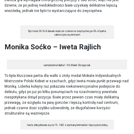
Dalsza gra wymagała chirurgicznej precyzji z obu stron, więc nie jest
dziwne, że po jednej niedokładności białe uzyskały delikatnie lepszą
wieżówkę, jednak nie było to wystarczające do zwycięstwa.
Być może 36.Kc4 dawało większe szanse na zwycięstwo, po 36.c4 partia
zakończyła się remisem
Monika Soćko – Iweta Rajlich
samodzielna liderka! / fot.Marek Skrzypczak
To była kluczowa partia dla walki o złoty medal Mokate Indywidualnych
Mistrzostw Polski Kobiet w szachach, gdyż Iweta miała punkt przewagi nad
Moniką. Liderka kolejny raz pokazała niekonwencjonalne podejście do
debiutu, gdyż po już po kilku posunięciach na szachownicy powstała
niespotykana dotąd pozycja. Białe przez pewien czas miały delikatną
przewagę, ze względu na parę gońców i lepszą kontrolę nad centrum,
jednak czarne dość szybko udowodniły, że długofalowe korzyści
strukturalne są ważniejsze.
Iweta zdecydowała się na 19…Hb5 z wymianą hetmanów i lepszą końcówką