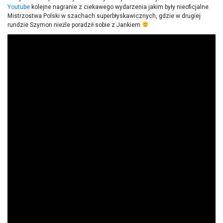
Youtube
kolejne nagranie z ciekawego wydarzenia jakim były nieoficjalne
Mistrzostwa Polski w szachach superbłyskawicznych, gdzie w drugiej
rundzie Szymon nieźle poradził sobie z Jankiem