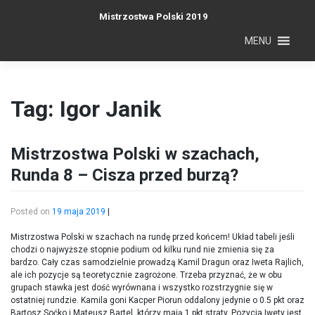
Skip
Mistrzostwa Polski 2019
to
content
MENU
Tag:
Igor Janik
Mistrzostwa Polski w szachach,
Runda 8 – Cisza przed burzą?
Posted on
19 maja 2019
|
Mistrzostwa Polski w szachach na rundę przed końcem! Układ tabeli jeśli
chodzi o najwyższe stopnie podium od kilku rund nie zmienia się za
bardzo. Cały czas samodzielnie prowadzą Kamil Dragun oraz Iweta Rajlich,
ale ich pozycje są teoretycznie zagrożone. Trzeba przyznać, że w obu
grupach stawka jest dość wyrównana i wszystko rozstrzygnie się w
ostatniej rundzie. Kamila goni Kacper Piorun oddalony jedynie o 0.5 pkt oraz
Bartosz Soćko i Mateusz Bartel, którzy mają 1 pkt straty. Pozycja Iwety jest