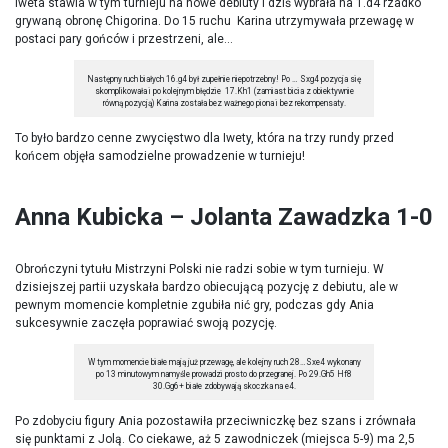
Iweta stawia w tym turnieju na nowe debiuty i dziś wybrała na 1.d4 rzadko
grywaną obronę Chigorina. Do 15 ruchu Karina utrzymywała przewagę w
postaci pary gońców i przestrzeni, ale…
Następny ruch białych 16.g4 był zupełnie niepotrzebny! Po … Sxg4 pozycja się
skomplikowała i po kolejnym błędzie 17.Kh1 (zamiast bicia z obiektywnie
równą pozycją) Karina została bez ważnego piona i bez rekompensaty.
To było bardzo cenne zwycięstwo dla Iwety, która na trzy rundy przed
końcem objęła samodzielne prowadzenie w turnieju!
Anna Kubicka – Jolanta Zawadzka 1-0
Obrończyni tytułu Mistrzyni Polski nie radzi sobie w tym turnieju. W
dzisiejszej partii uzyskała bardzo obiecującą pozycję z debiutu, ale w
pewnym momencie kompletnie zgubiła nić gry, podczas gdy Ania
sukcesywnie zaczęła poprawiać swoją pozycję.
W tym momencie białe mają już przewagę, ale kolejny ruch 28…Sxe4 wykonany
po 13 minutowym namyśle prowadzi prosto do przegranej. Po 29.Gh5 Hf8
30.Gg6+ białe zdobywają skoczka na e4.
Po zdobyciu figury Ania pozostawiła przeciwniczkę bez szans i zrównała
się punktami z Jolą. Co ciekawe, aż 5 zawodniczek (miejsca 5-9) ma 2,5