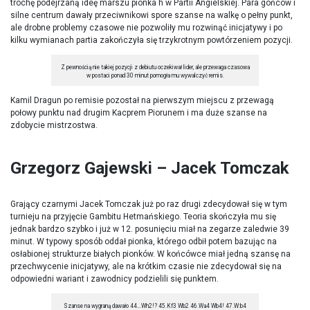
trochę podejrzaną ideę marszu pionka h w Partii Angielskiej. Para gońców i
silne centrum dawały przeciwnikowi spore szanse na walkę o pełny punkt,
ale drobne problemy czasowe nie pozwoliły mu rozwinąć inicjatywy i po
kilku wymianach partia zakończyła się trzykrotnym powtórzeniem pozycji.
Z pewnością nie takiej pozycji z debiutu oczekiwał lider, ale przewaga czasowa
w postaci ponad 30 minut pomogła mu wywalczyć remis.
Kamil Dragun po remisie pozostał na pierwszym miejscu z przewagą
połowy punktu nad drugim Kacprem Piorunem i ma duże szanse na
zdobycie mistrzostwa.
Grzegorz Gajewski – Jacek Tomczak
Grający czarnymi Jacek Tomczak już po raz drugi zdecydował się w tym
turnieju na przyjęcie Gambitu Hetmańskiego. Teoria skończyła mu się
jednak bardzo szybko i już w 12. posunięciu miał na zegarze zaledwie 39
minut. W typowy sposób oddał pionka, którego odbił potem bazując na
osłabionej strukturze białych pionków. W końcówce miał jedną szansę na
przechwycenie inicjatywy, ale na krótkim czasie nie zdecydował się na
odpowiedni wariant i zawodnicy podzielili się punktem.
Szanse na wygraną dawało 44…Wh2!? 45.Kf3 Wb2 46.Wa4 Wb4! 47.W:b4