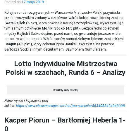
Posted on
17 maja 2019
|
Kolejna runda rozgrywanych w Warszawie Mistrzostw Polski przyniosła
przede wszystkim zmiany w czołówce: wśród kobiet nową liderką została
Iweta Rajlich (5 pkt),
która pokonała Karinę Szczepkowską, wykorzystując
tym samym potknięcie
Moniki Soćko (4,5 pkt).
Bezpośredni pojedynek
między Rajlich i Soćko dopiero przed nami, co gwarantuje jeszcze wiele
emocji w walce o złoto. Wśród panów samodzielnym liderem został
Kami
Dragun (4,5 pkt.),
który pokonał Igora Janika i skorzystał na porażce
Bartosza Soćki z innym debiutantem, Szymonem Gumularzem.
Lotto Indywidualne Mistrzostwa
Polski w szachach, Runda 6 – Analizy
Rezultaty rundy szóstej
Pełne wyniki i kojarzenia pod
linkiem
https://www.chessmanager.com/en/tournaments/5634083424043008
Kacper Piorun – Bartłomiej Heberla 1-
0