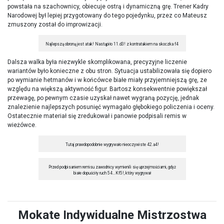
powstała na szachownicy, obiecuje ostrą i dynamiczną grę. Trener Kadry
Narodowej był lepiej przygotowany do tego pojedynku, przez co Mateusz
zmuszony został do improwizacji.
Najlepszą obroną jest atak! Nastąpiło 11.d3! z kontratakiem na skoczka f4
Dalsza walka była niezwykle skomplikowana, precyzyjne liczenie
wariantów było konieczne z obu stron. Sytuacja ustabilizowała się dopiero
po wymianie hetmanów i w końcówce białe miały przyjemniejszą grę, ze
względu na większą aktywność figur. Bartosz konsekwentnie powiększał
przewagę, po pewnym czasie uzyskał nawet wygraną pozycję, jednak
znalezienie najlepszych posunięć wymagało głębokiego policzenia i oceny.
Ostatecznie materiał się zredukował i panowie podpisali remis w
wieżówce.
Tutaj prawdopodobnie wygrywało nieoczywiste 42.a4!
Przed podpisaniem remisu zawodnicy wymienili się uprzejmościami, gdyż
białe dopuściły ruch 54…Kf5!, który wygrywał
Mokate Indywidualne Mistrzostwa