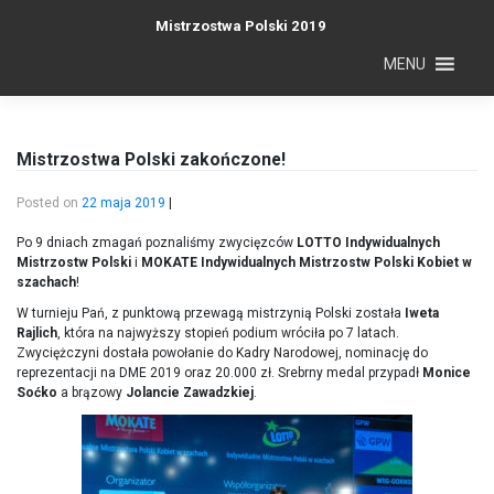
Skip
Mistrzostwa Polski 2019
to
content
MENU
Mistrzostwa Polski zakończone!
Posted on
22 maja 2019
|
Po 9 dniach zmagań poznaliśmy zwycięzców
LOTTO Indywidualnych
Mistrzostw Polski
i
MOKATE Indywidualnych Mistrzostw Polski Kobiet w
szachach
!
W turnieju Pań, z punktową przewagą mistrzynią Polski została
Iweta
Rajlich
, która na najwyższy stopień podium wróciła po 7 latach.
Zwyciężczyni dostała powołanie do Kadry Narodowej, nominację do
reprezentacji na DME 2019 oraz 20.000 zł. Srebrny medal przypadł
Monice
Soćko
a brązowy
Jolancie Zawadzkiej
.