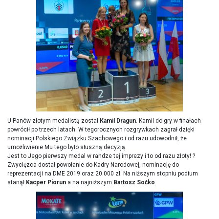
U Panów złotym medalistą został
Kamil Dragun
. Kamil do gry w finałach
powrócił po trzech latach. W tegorocznych rozgrywkach zagrał dzięki
nominacji Polskiego Związku Szachowego i od razu udowodnił, że
umożliwienie Mu tego było słuszną decyzją.
Jest to Jego pierwszy medal w randze tej imprezy i to od razu złoty!
?
Zwycięzca dostał powołanie do Kadry Narodowej, nominację do
reprezentacji na DME 2019 oraz 20.000 zł. Na niższym stopniu podium
stanął
Kacper Piorun
a na najniższym
Bartosz Soćko
.