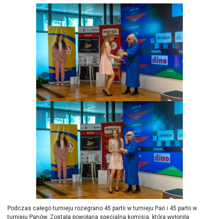
Podczas całego turnieju rozegrano 45 partii w turnieju Pań i 45 partii w
turnieju Panów. Została powołana specjalna komisja, która wyłoniła