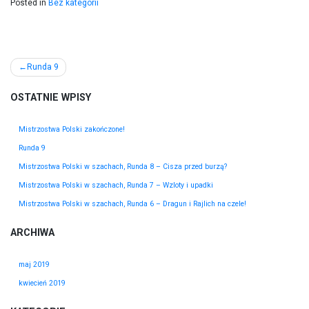
Posted in
Bez kategorii
Nawigacja
Runda 9
wpisu
OSTATNIE WPISY
Mistrzostwa Polski zakończone!
Runda 9
Mistrzostwa Polski w szachach, Runda 8 – Cisza przed burzą?
Mistrzostwa Polski w szachach, Runda 7 – Wzloty i upadki
Mistrzostwa Polski w szachach, Runda 6 – Dragun i Rajlich na czele!
ARCHIWA
maj 2019
kwiecień 2019