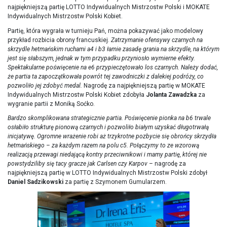
najpiękniejszą partię LOTTO Indywidualnych Mistrzostw Polski i MOKATE
Indywidualnych Mistrzostw Polski Kobiet.
Partię, która wygrała w turnieju Pań, można pokazywać jako modelowy
przykład rozbicia obrony francuskiej.
Zatrzymanie ofensywy czarnych na
skrzydle hetmańskim ruchami a4 i b3 łamie zasadę grania na skrzydle, na którym
jest się słabszym, jednak w tym przypadku przyniosło wymierne efekty.
Spektakularne poświęcenie na e6 przypieczętowało los czarnych. Należy dodać,
że partia ta zapoczątkowała powrót tej zawodniczki z dalekiej podróży, co
pozwoliło jej zdobyć medal.
Nagrodę za najpiękniejszą partię w MOKATE
Indywidualnych Mistrzostw Polski Kobiet zdobyła
Jolanta Zawadzka
za
wygranie partii z Moniką Soćko.
Bardzo skomplikowana strategicznie partia. Poświęcenie pionka na b6 trwale
osłabiło strukturę pionową czarnych i pozwoliło białym uzyskać długotrwałą
inicjatywę. Ogromne wrażenie robi aż trzykrotne pozbycie się obrońcy skrzydła
hetmańskiego – za każdym razem na polu c5. Połączymy to ze wzorową
realizacją przewagi niedającą kontry przeciwnikowi i mamy partię, której nie
powstydziliby się tacy gracze jak Carlsen czy Karpov –
nagrodę za
najpiękniejszą partię w LOTTO Indywidualnych Mistrzostw Polski zdobył
Daniel Sadzikowski
za partię z Szymonem Gumularzem.